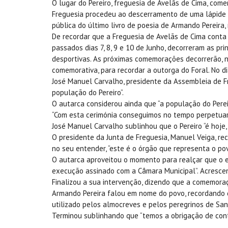
O lugar do Pereiro, freguesia de Avelãs de Cima, com
Freguesia procedeu ao descerramento de uma lápide d
pública do último livro de poesia de Armando Pereira,
De recordar que a Freguesia de Avelãs de Cima conta c
passados dias 7, 8, 9 e 10 de Junho, decorreram as pr
desportivas. As próximas comemorações decorrerão, 
comemorativa, para recordar a outorga do Foral. No 
José Manuel Carvalho, presidente da Assembleia de Fr
população do Pereiro”.
O autarca considerou ainda que “a população do Pere
“Com esta cerimónia conseguimos no tempo perpetuar 
José Manuel Carvalho sublinhou que o Pereiro “é hoje
O presidente da Junta de Freguesia, Manuel Veiga, re
no seu entender, “este é o órgão que representa o pov
O autarca aproveitou o momento para realçar que o e
execução assinado com a Câmara Municipal”. Acrescen
Finalizou a sua intervenção, dizendo que a comemoraç
Armando Pereira falou em nome do povo, recordando que
utilizado pelos almocreves e pelos peregrinos de Sant
Terminou sublinhando que “temos a obrigação de conti