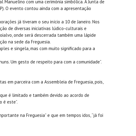
ral Manuelino com uma cerimónia simbólica. A Junta de
CP). O evento contou ainda com a apresentação
rações já tiveram o seu início a 10 de Janeiro. Nos
ão de diversas iniciativas lúdico-culturais e
Boialvo, onde será descerrada também uma lápide
ação na sede da Freguesia.
ples e singela, mas com muito significado para a
nhuns. Um gesto de respeito para com a comunidade”.
tas em parceira com a Assembleia de Freguesia, pois,
 que é limitado e também devido ao acordo de
 é este”.
mportante na Freguesia” e que em tempos idos, “já foi