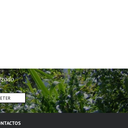
izado
METER
ONTACTOS