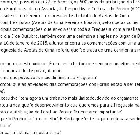
emorou, no passado dia 27 de Agosto, os 500 anos da atribuição do Fo
o Foral na sede da Associação Desportiva e Cultural do Pereiro (AD
 residente no Pereiro e ex-presidente da Junta de Avelãs de Cima.
om três forais (Avelãs de Cima, Pereiro e Boialvo), pelo que as comemo
incipais comemorações que envolveram toda a Freguesia, com a realizaç
no dia 5 de Outubro, também com uma cerimónia simples no lugar de 
dia 10 de Janeiro de 2015, a Junta encerra as comemorações com uma 
eguesia de Avelãs de Cima, referiu que “se trata de uma cerimónia sim
iro merecia este «mimo». É um gesto histórico e sem preconceitos ne
a riqueza deste povo”, afirmou.
, uma das povoações mais dinâmica da Freguesia”.
cordou que as atividades das comemorações dos Forais estão a ser fei
o”.
xecutivo “tem agora um trabalho mais limitado, devido ao orçamento
tou ainda que “o desenvolvimento que queremos para a Freguesia não
ão da atribuição do Foral ao Pereiro “é um marco importante”.
 “o Pereiro já foi concelho”. Referiu que “este lugar continua a ser i
iago”.
nuar a estimar a nossa terra”.