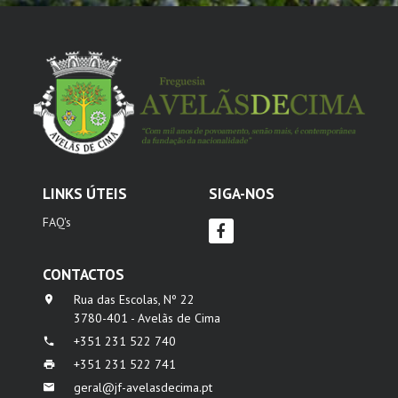
LINKS ÚTEIS
SIGA-NOS
FAQ's
CONTACTOS
Rua das Escolas, Nº 22
3780-401 - Avelãs de Cima
+351 231 522 740
+351 231 522 741
geral@jf-avelasdecima.pt