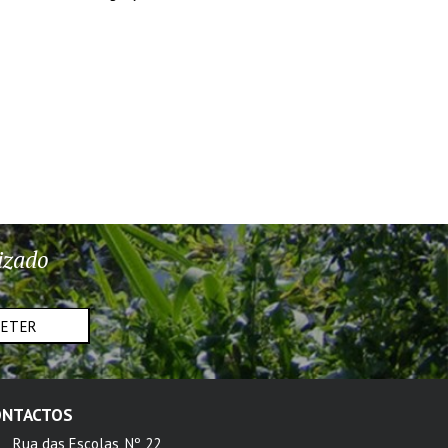
izado
METER
ONTACTOS
Rua das Escolas, Nº 22