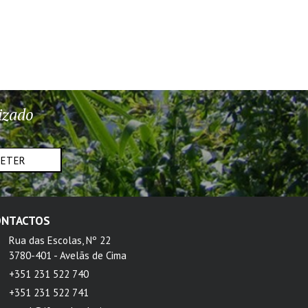
izado
METER
ONTACTOS
Rua das Escolas, Nº 22
3780-401 - Avelãs de Cima
+351 231 522 740
+351 231 522 741