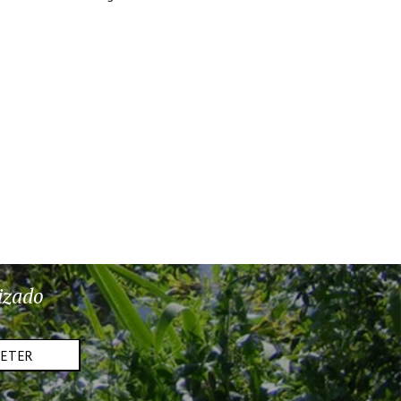
izado
METER