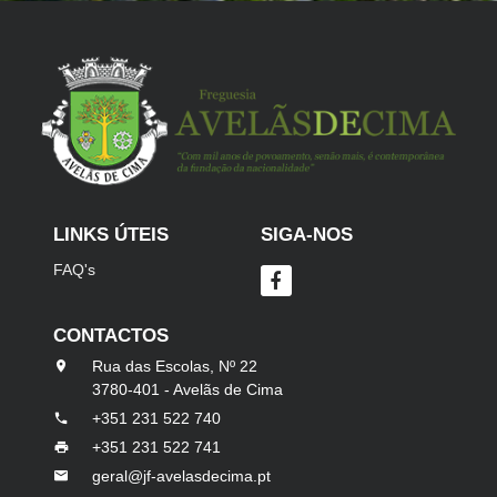
LINKS ÚTEIS
SIGA-NOS
FAQ's
CONTACTOS
Rua das Escolas, Nº 22
3780-401 - Avelãs de Cima
+351 231 522 740
+351 231 522 741
geral@jf-avelasdecima.pt