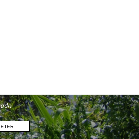
zado
METER