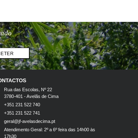
zado
METER
ONTACTOS
Rua das Escolas, Nº 22
3780-401 - Avelãs de Cima
+351 231 522 740
+351 231 522 741
geral@jf-avelasdecima.pt
Atendimento Geral: 2º a 6º feira das 14h00 às
17h30