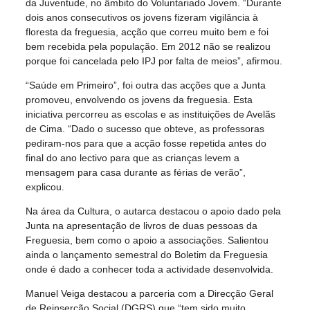
da Juventude, no âmbito do Voluntariado Jovem. “Durante
dois anos consecutivos os jovens fizeram vigilância à
floresta da freguesia, acção que correu muito bem e foi
bem recebida pela população. Em 2012 não se realizou
porque foi cancelada pelo IPJ por falta de meios”, afirmou.
“Saúde em Primeiro”, foi outra das acções que a Junta
promoveu, envolvendo os jovens da freguesia. Esta
iniciativa percorreu as escolas e as instituições de Avelãs
de Cima. “Dado o sucesso que obteve, as professoras
pediram-nos para que a acção fosse repetida antes do
final do ano lectivo para que as crianças levem a
mensagem para casa durante as férias de verão”,
explicou.
Na área da Cultura, o autarca destacou o apoio dado pela
Junta na apresentação de livros de duas pessoas da
Freguesia, bem como o apoio a associações. Salientou
ainda o lançamento semestral do Boletim da Freguesia
onde é dado a conhecer toda a actividade desenvolvida.
Manuel Veiga destacou a parceria com a Direcção Geral
de Reinserção Social (DGRS) que “tem sido muito