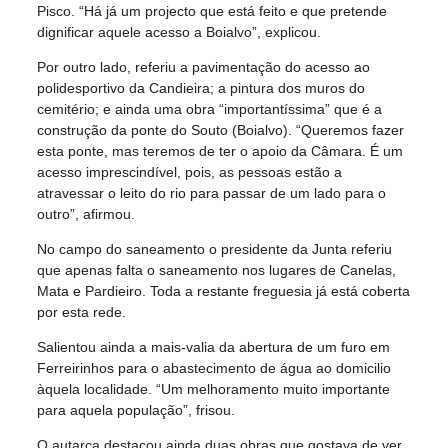
Pisco. “Há já um projecto que está feito e que pretende
dignificar aquele acesso a Boialvo”, explicou.
Por outro lado, referiu a pavimentação do acesso ao
polidesportivo da Candieira; a pintura dos muros do
cemitério; e ainda uma obra “importantíssima” que é a
construção da ponte do Souto (Boialvo). “Queremos fazer
esta ponte, mas teremos de ter o apoio da Câmara. É um
acesso imprescindível, pois, as pessoas estão a
atravessar o leito do rio para passar de um lado para o
outro”, afirmou.
No campo do saneamento o presidente da Junta referiu
que apenas falta o saneamento nos lugares de Canelas,
Mata e Pardieiro. Toda a restante freguesia já está coberta
por esta rede.
Salientou ainda a mais-valia da abertura de um furo em
Ferreirinhos para o abastecimento de água ao domicilio
àquela localidade. “Um melhoramento muito importante
para aquela população”, frisou.
O autarca destacou ainda duas obras que gostava de ver